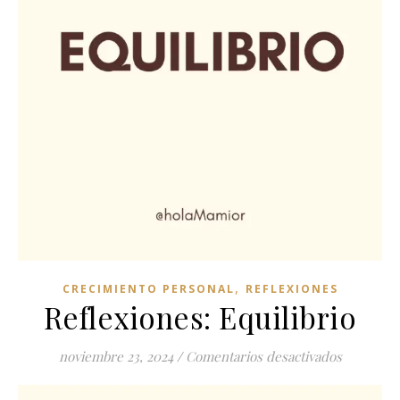
,
CRECIMIENTO PERSONAL
REFLEXIONES
Reflexiones: Equilibrio
en Reflex
noviembre 23, 2024
/
Comentarios desactivados