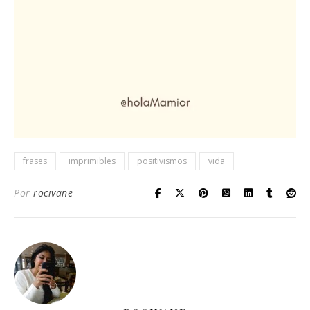
frases
imprimibles
positivismos
vida
Por
rocivane