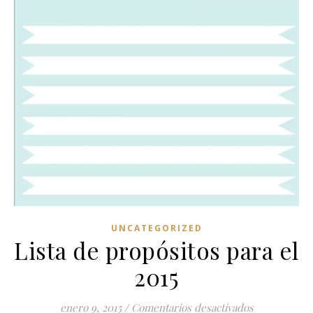
UNCATEGORIZED
Lista de propósitos para el
2015
en Lista de p
enero 9, 2015
/
Comentarios desactivados